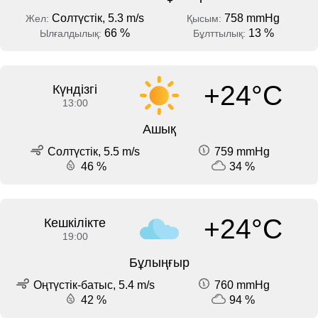
Солтүстік, 5.3 m/s
758 mmHg
Жел:
Қысым:
66 %
13 %
Ылғалдылық:
Бұлттылық:
+24°C
Күндізгі
13:00
Ашық
Солтүстік, 5.5 m/s
759 mmHg
46 %
34 %
+24°C
Кешкілікте
19:00
Бұлыңғыр
Оңтүстік-батыс, 5.4 m/s
760 mmHg
42 %
94 %