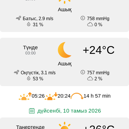
Ашық
Батыс, 2.9 m/s
758 mmHg
31 %
0 %
+24°C
Түнде
03:00
Ашық
Оңтүстік, 3.1 m/s
757 mmHg
53 %
2 %
05:26
20:24
14 h 57 min
дүйсенбі, 10 тамыз 2026
Таңертеңде