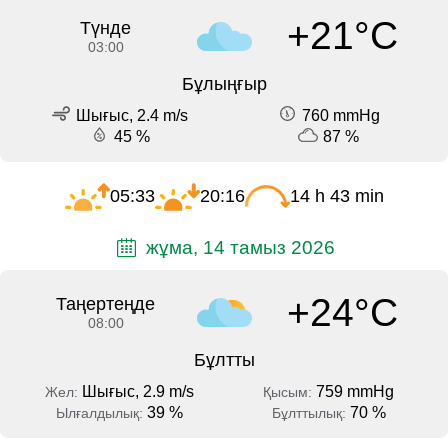
+21°C
Түнде
03:00
Бұлыңғыр
Шығыс, 2.4 m/s
760 mmHg
45 %
87 %
05:33
20:16
14 h 43 min
жұма, 14 тамыз 2026
+24°C
Таңертеңде
08:00
Бұлтты
Шығыс, 2.9 m/s
759 mmHg
Жел:
Қысым:
39 %
70 %
Ылғалдылық:
Бұлттылық: