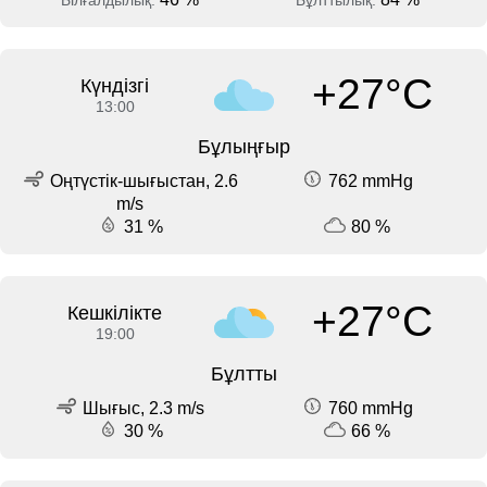
+27°C
Күндізгі
13:00
Бұлыңғыр
Оңтүстік-шығыстан, 2.6
762 mmHg
m/s
31 %
80 %
+27°C
Кешкілікте
19:00
Бұлтты
Шығыс, 2.3 m/s
760 mmHg
30 %
66 %