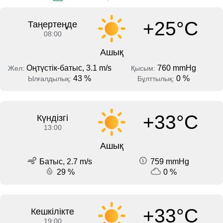
+25°C
Таңертеңде
08:00
Ашық
Оңтүстік-батыс, 3.1 m/s
760 mmHg
Жел:
Қысым:
43 %
0 %
Ылғалдылық:
Бұлттылық:
+33°C
Күндізгі
13:00
Ашық
Батыс, 2.7 m/s
759 mmHg
29 %
0 %
+33°C
Кешкілікте
19:00