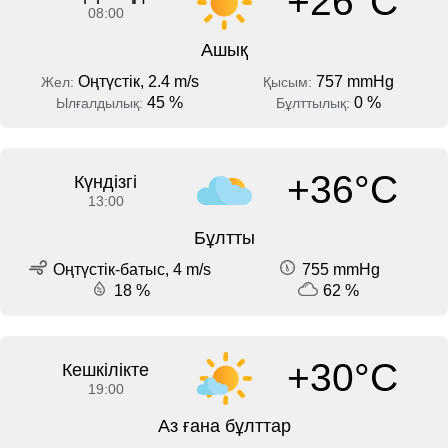
+26°C
08:00
Ашық
Оңтүстік, 2.4 m/s
757 mmHg
Жел:
Қысым:
45 %
0 %
Ылғалдылық:
Бұлттылық:
+36°C
Күндізгі
13:00
Бұлтты
Оңтүстік-батыс, 4 m/s
755 mmHg
18 %
62 %
+30°C
Кешкілікте
19:00
Аз ғана бұлттар