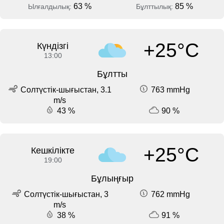
63 %
85 %
Ылғалдылық:
Бұлттылық:
+25°C
Күндізгі
13:00
Бұлтты
Солтүстік-шығыстан, 3.1
763 mmHg
m/s
43 %
90 %
+25°C
Кешкілікте
19:00
Бұлыңғыр
Солтүстік-шығыстан, 3
762 mmHg
m/s
38 %
91 %