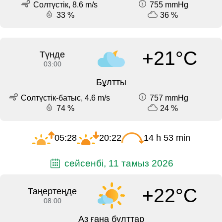
Солтүстік, 8.6 m/s
755 mmHg
33 %
36 %
+21°C
Түнде
03:00
Бұлтты
Солтүстік-батыс, 4.6 m/s
757 mmHg
74 %
24 %
05:28
20:22
14 h 53 min
сейсенбі, 11 тамыз 2026
+22°C
Таңертеңде
08:00
Аз ғана бұлттар