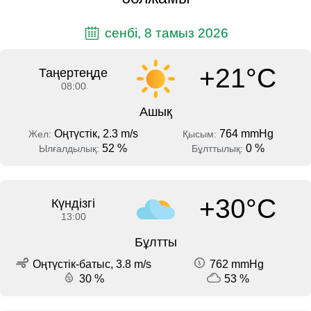
сенбі, 8 тамыз 2026
+21°C
Таңертеңде
08:00
Ашық
Оңтүстік, 2.3 m/s
764 mmHg
Жел:
Қысым:
52 %
0 %
Ылғалдылық:
Бұлттылық:
+30°C
Күндізгі
13:00
Бұлтты
Оңтүстік-батыс, 3.8 m/s
762 mmHg
30 %
53 %