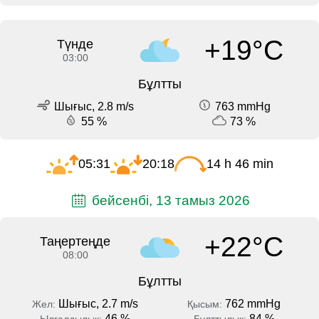
+19°C
Түнде
03:00
Бұлтты
Шығыс, 2.8 m/s
763 mmHg
55 %
73 %
05:31
20:18
14 h 46 min
бейсенбі, 13 тамыз 2026
+22°C
Таңертеңде
08:00
Бұлтты
Шығыс, 2.7 m/s
762 mmHg
Жел:
Қысым:
46 %
84 %
Ылғалдылық:
Бұлттылық: