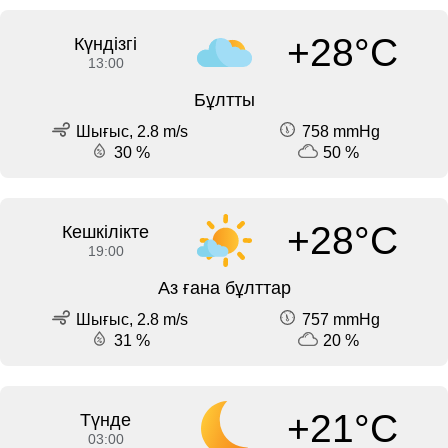
+28°C
Күндізгі
13:00
Бұлтты
Шығыс, 2.8 m/s
758 mmHg
30 %
50 %
+28°C
Кешкілікте
19:00
Аз ғана бұлттар
Шығыс, 2.8 m/s
757 mmHg
31 %
20 %
+21°C
Түнде
03:00