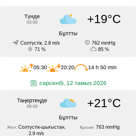
+19°C
Түнде
03:00
Бұлтты
Солтүстік, 2.8 m/s
762 mmHg
71 %
85 %
05:30
20:20
14 h 50 min
сәрсенбі, 12 тамыз 2026
+21°C
Таңертеңде
08:00
Бұлтты
Солтүстік-шығыстан,
763 mmHg
Жел:
Қысым:
2.9 m/s