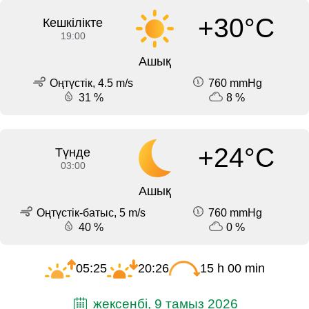
+30°C
Кешкілікте
19:00
Ашық
Оңтүстік, 4.5 m/s
760 mmHg
31 %
8 %
+24°C
Түнде
03:00
Ашық
Оңтүстік-батыс, 5 m/s
760 mmHg
40 %
0 %
05:25
20:26
15 h 00 min
жексенбі, 9 тамыз 2026