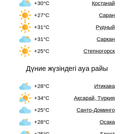
+30°C
Қостанай
+27°C
Саран
+31°C
Рудный
+31°C
Сарқан
+25°C
Степногорск
Дүние жүзіндегі ауа райы
+28°C
Итикава
+34°C
Ақсарай, Түркия
+25°C
Санто-Доминго
+28°C
Осака
+25°C
Брест