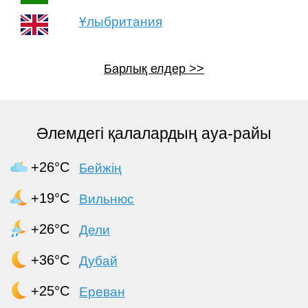
Ұлыбритания
Барлық елдер
Әлемдегі қалалардың ауа-райы
+26°C
Бейжің
+19°C
Вильнюс
+26°C
Дели
+36°C
Дубай
+25°C
Ереван