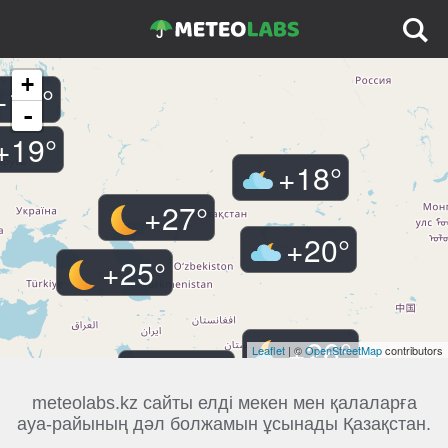
+
+
17
°
-
+
19
°
+
18
°
+
27
°
+
20
°
+
25
°
+
26
°
Leaflet
| ©
OpenStreetMap
contributors
+
36
°
meteolabs.kz сайты елді мекен мен қалаларға
ауа-райының дәл болжамын ұсынады Қазақстан.