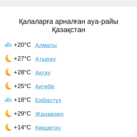
Қалаларға арналған ауа-райы
Қазақстан
+20°C
Алматы
+27°C
Атырау
+28°C
Ақтау
+25°C
Ақтөбе
+18°C
Екібастұз
+29°C
Жаңаөзен
+14°C
Көкшетау