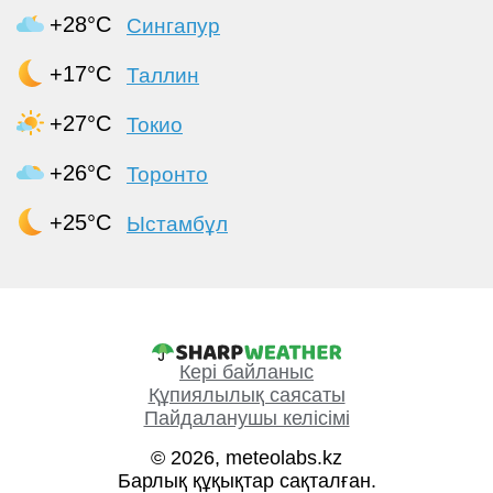
+28°C
Сингапур
+17°C
Таллин
+27°C
Токио
+26°C
Торонто
+25°C
Ыстамбұл
Кері байланыс
Құпиялылық саясаты
Пайдаланушы келісімі
© 2026, meteolabs.kz
Барлық құқықтар сақталған.