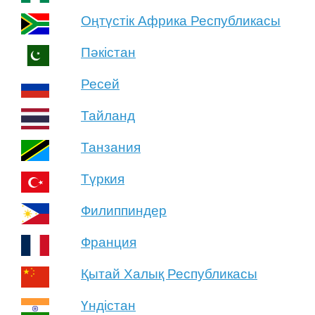
Оңтүстік Африка Республикасы
Пәкістан
Ресей
Тайланд
Танзания
Түркия
Филиппиндер
Франция
Қытай Халық Республикасы
Үндістан