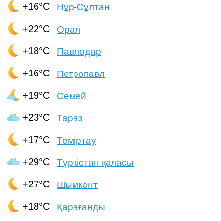
+16°C
Нұр-Сұлтан
+22°C
Орал
+18°C
Павлодар
+16°C
Петропавл
+19°C
Семей
+23°C
Тараз
+17°C
Теміртау
+29°C
Түркістан қаласы
+27°C
Шымкент
+18°C
Қарағанды