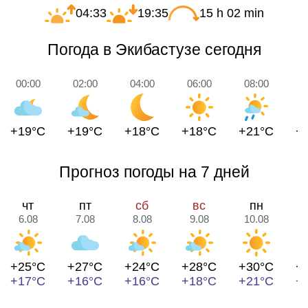
04:33
19:35
15 h 02 min
Погода в Экибастузе сегодня
00:00
02:00
04:00
06:00
08:00
1
+19°C
+19°C
+18°C
+18°C
+21°C
+
Прогноз погоды на 7 дней
чт
пт
сб
вс
пн
6.08
7.08
8.08
9.08
10.08
1
+25°C
+27°C
+24°C
+28°C
+30°C
+
+17°C
+16°C
+16°C
+18°C
+21°C
+