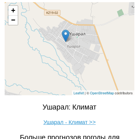
+
−
Leaflet
| ©
OpenStreetMap
contributors
Ушарал: Климат
Ушарал - Климат >>
Больше прогнозов погоды для