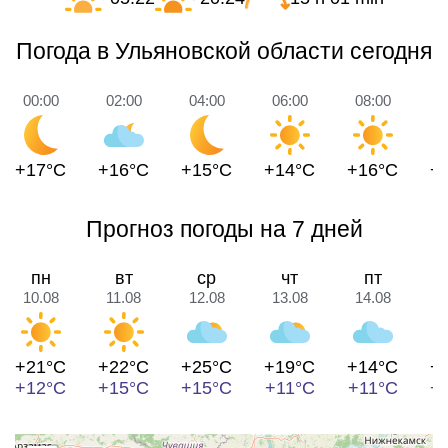
Погода в Ульяновской области сегодня
00:00
02:00
04:00
06:00
08:00
1
+17°C
+16°C
+15°C
+14°C
+16°C
+
Прогноз погоды на 7 дней
пн
вт
ср
чт
пт
10.08
11.08
12.08
13.08
14.08
1
+21°C
+22°C
+25°C
+19°C
+14°C
+
+12°C
+15°C
+15°C
+11°C
+11°C
+