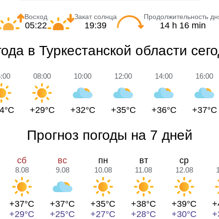
Восход
Закат солнца
Продолжительность дн
05:22
19:39
14 h 16 min
ода в Туркестанской области сег
:00
08:00
10:00
12:00
14:00
16:00
4°C
+29°C
+32°C
+35°C
+36°C
+37°C
Прогноз погоды на 7 дней
сб
вс
пн
вт
ср
8.08
9.08
10.08
11.08
12.08
+37°C
+37°C
+35°C
+38°C
+39°C
+
+29°C
+25°C
+27°C
+28°C
+30°C
+