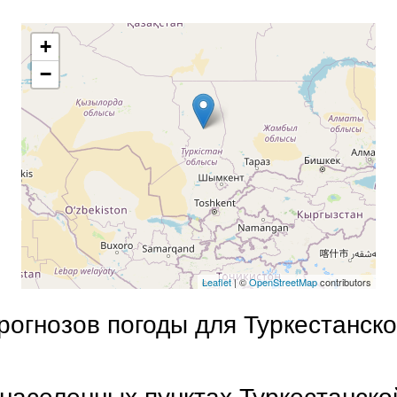
+
−
Leaflet
| ©
OpenStreetMap
contributors
рогнозов погоды для Туркестанско