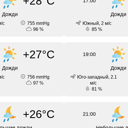
+28°C
17:00
Дожди
Дожди
/с
755 mmHg
Южный, 2 м/с
96 %
85 %
+27°C
19:00
Дожди
Дожди
/с
756 mmHg
Юго-западный, 2.1
97 %
м/с
81 %
+26°C
21:00
льшие дожди
Небольшие 