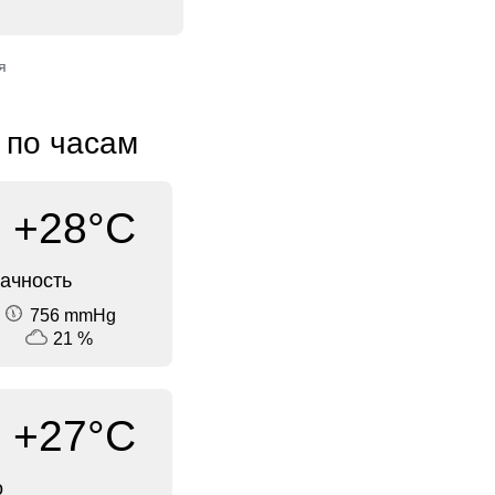
я
 по часам
+28°C
ачность
756 mmHg
21 %
+27°C
о