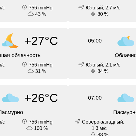
/с
756 mmHg
Южный, 2.7 м/с
43 %
80 %
+27°C
05:00
шая облачность
Облачн
/с
756 mmHg
Южный, 2.1 м/с
31 %
84 %
+26°C
07:00
Пасмурно
Пасмурн
/с
756 mmHg
Северо-западный,
100 %
1.3 м/с
83 %