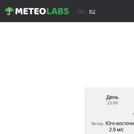
Ru
Kz
День
13:00
Юго-восточн
Ветер:
2.9 м/с