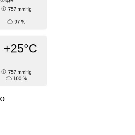
757 mmHg
97 %
+25°C
757 mmHg
100 %
ио