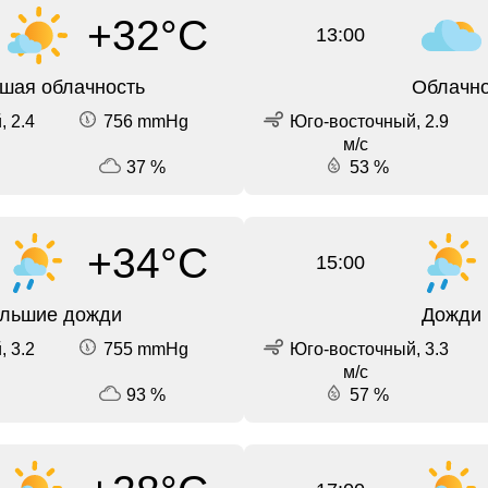
+32°C
13:00
шая облачность
Облачн
 2.4
756 mmHg
Юго-восточный, 2.9
м/с
37 %
53 %
+34°C
15:00
льшие дожди
Дожди
 3.2
755 mmHg
Юго-восточный, 3.3
м/с
93 %
57 %