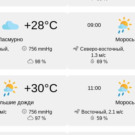
+28°C
09:00
Пасмурно
Морось
ный,
756 mmHg
Северо-восточный,
1.3 м/с
98 %
69 %
+30°C
11:00
льшие дожди
Морось
м/с
756 mmHg
Восточный, 2.1 м/с
97 %
59 %