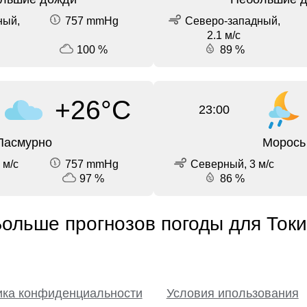
ный,
757 mmHg
Северо-западный,
2.1 м/с
100 %
89 %
+26°C
23:00
Пасмурно
Морось
 м/с
757 mmHg
Северный, 3 м/с
97 %
86 %
ольше прогнозов погоды для Ток
ика конфиденциальности
Условия ипользования