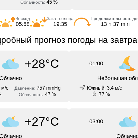
45 %
Облачность:
Восход
Закат солнца
Продолжительность дн
05:58
19:35
13 h 37 min
дробный прогноз погоды на завтра
+28°C
01:00
Облачно
Небольшая обл
 м/с
757 mmHg
Южный, 3.4 м/с
Давление:
%
47 %
77 %
Облачность:
+27°C
03:00
Облачно
Облачн