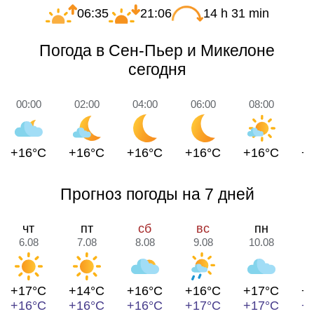
06:35
21:06
14 h 31 min
Погода в Сен-Пьер и Микелоне
сегодня
00:00
02:00
04:00
06:00
08:00
1
+16°C
+16°C
+16°C
+16°C
+16°C
+
Прогноз погоды на 7 дней
чт
пт
сб
вс
пн
6.08
7.08
8.08
9.08
10.08
1
+17°C
+14°C
+16°C
+16°C
+17°C
+
+16°C
+16°C
+16°C
+17°C
+17°C
+