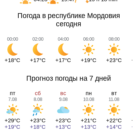
Погода в республике Мордовия
сегодня
00:00
02:00
04:00
06:00
08:00
1
+18°C
+17°C
+17°C
+19°C
+23°C
+
Прогноз погоды на 7 дней
пт
сб
вс
пн
вт
7.08
8.08
9.08
10.08
11.08
1
+29°C
+23°C
+23°C
+21°C
+22°C
+
+19°C
+18°C
+13°C
+13°C
+14°C
+