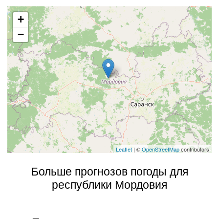
+
−
Leaflet
| ©
OpenStreetMap
contributors
Больше прогнозов погоды для
республики Мордовия