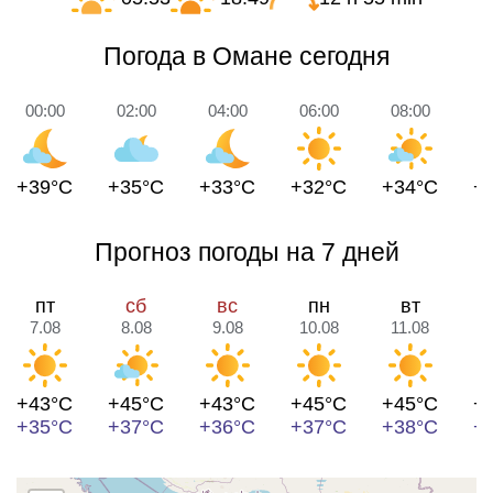
Погода в Омане сегодня
00:00
02:00
04:00
06:00
08:00
1
+39°C
+35°C
+33°C
+32°C
+34°C
+
Прогноз погоды на 7 дней
пт
сб
вс
пн
вт
7.08
8.08
9.08
10.08
11.08
1
+43°C
+45°C
+43°C
+45°C
+45°C
+
+35°C
+37°C
+36°C
+37°C
+38°C
+