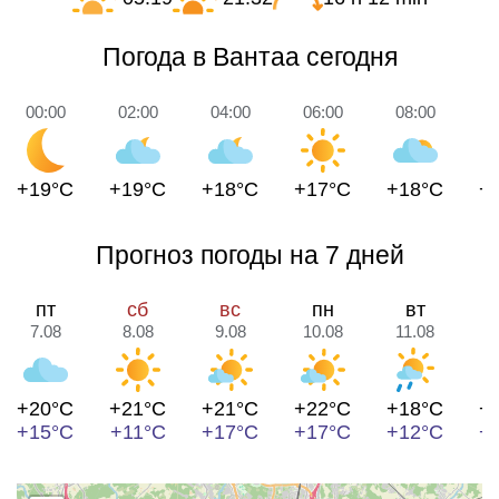
Погода в Вантаа сегодня
00:00
02:00
04:00
06:00
08:00
1
+19°C
+19°C
+18°C
+17°C
+18°C
+
Прогноз погоды на 7 дней
пт
сб
вс
пн
вт
7.08
8.08
9.08
10.08
11.08
1
+20°C
+21°C
+21°C
+22°C
+18°C
+
+15°C
+11°C
+17°C
+17°C
+12°C
+