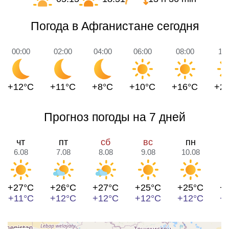
Погода в Афганистане сегодня
00:00
02:00
04:00
06:00
08:00
10
+12°C
+11°C
+8°C
+10°C
+16°C
+2
Прогноз погоды на 7 дней
чт
пт
сб
вс
пн
6.08
7.08
8.08
9.08
10.08
1
+27°C
+26°C
+27°C
+25°C
+25°C
+
+11°C
+12°C
+12°C
+12°C
+12°C
+