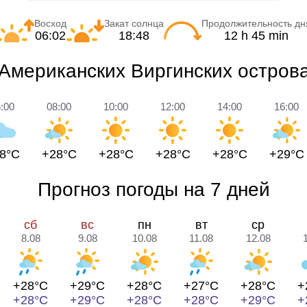
Восход
Закат солнца
Продолжительность дн
06:02
18:48
12 h 45 min
 Американских Виргинских острова
:00
08:00
10:00
12:00
14:00
16:00
8°C
+28°C
+28°C
+28°C
+28°C
+29°C
Прогноз погоды на 7 дней
сб
вс
пн
вт
ср
8.08
9.08
10.08
11.08
12.08
+28°C
+29°C
+28°C
+27°C
+28°C
+
+28°C
+29°C
+28°C
+28°C
+29°C
+