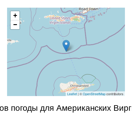
+
−
Leaflet
| ©
OpenStreetMap
contributors
ов погоды для Американских Вирг