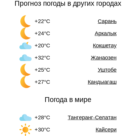
Прогноз погоды в других городах
+22°C
Сарань
+24°C
Аркалык
+20°C
Кокшетау
+32°C
Жанаозен
+25°C
Уштобе
+27°C
Кандыагаш
Погода в мире
+28°C
Тангеранг-Селатан
+30°C
Кайсери