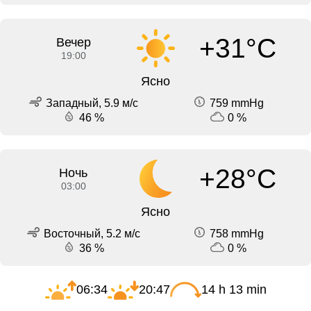
+31°C
Вечер
19:00
Ясно
Западный, 5.9 м/с
759 mmHg
46 %
0 %
+28°C
Ночь
03:00
Ясно
Восточный, 5.2 м/с
758 mmHg
36 %
0 %
06:34
20:47
14 h 13 min