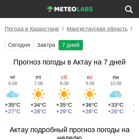
Погода в Казахстане
Мангистауская область
А
Сегодня
Завтра
7 дней
Прогноз погоды в Актау на 7 дней
чт
пт
сб
вс
пн
6.08
7.08
8.08
9.08
10.08
1
+35°C
+34°C
+35°C
+36°C
+33°C
+
+27°C
+28°C
+29°C
+28°C
+26°C
+
Актау подробный прогноз погоды на
неделю