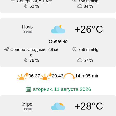
Северный, 5.1 м/с
756 mmHg
52 %
84 %
+26°C
Ночь
03:00
Облачно
Северо-западный, 2.8 м/
756 mmHg
с
76 %
57 %
06:37
20:43
14 h 05 min
вторник, 11 августа 2026
+28°C
Утро
08:00