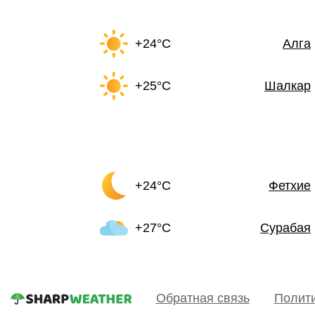
+24°C
Алга
+25°C
Шалкар
+24°C
Фетхие
+27°C
Сурабая
Обратная связь
Полит