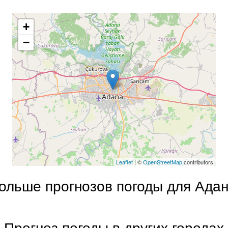
+
−
Leaflet
| ©
OpenStreetMap
contributors
ольше прогнозов погоды для Ада