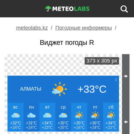
meteolabs.kz
Погодные информеры
Виджет погоды R
373 x 305 px
🠞
+33°C
АЛМАТЫ
вс
пн
вт
ср
чт
пт
сб
🠜
+32°C
+31°C
+34°C
+35°C
+35°C
+35°C
+34°C
+24°C
+24°C
+23°C
+25°C
+24°C
+24°C
+22°C