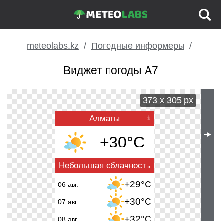
meteolabs.kz
Погодные информеры
Виджет погоды A7
373 x 305 px
Алматы
🠞
+30°C
Небольшая облачность
+29°C
06 авг.
+30°C
07 авг.
+32°C
08 авг.